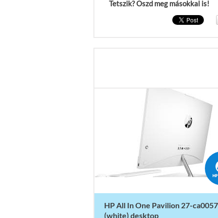
Tetszik? Oszd meg másokkal is!
HP All In One Pavilion 27-ca0057
(white) desktop