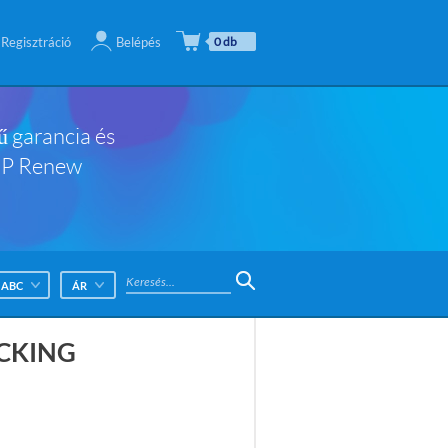
Regisztráció
Belépés
0 db
ű garancia és
 HP Renew
ABC
ÁR
OCKING