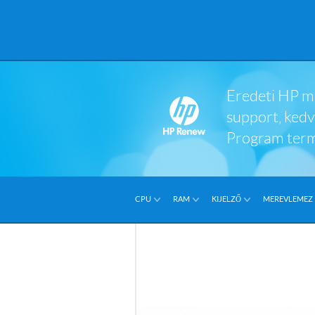
Eredeti HP mi
support, ked
Program ter
CPU
RAM
KIJELZŐ
MEREVLEMEZ