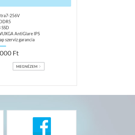
Ultra7-256V
 DDR5
B SSD
WUXGA AntiGlare IPS
ap szerviz garancia
000 Ft