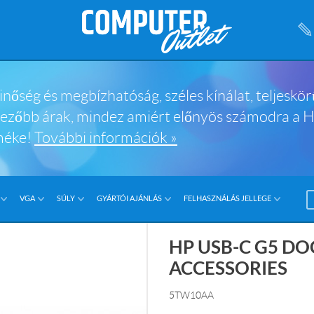
nőség és megbízhatóság, széles kínálat, teljeskör
vezőbb árak, mindez amiért előnyös számodra a
méke!
További információk »
VGA
SÚLY
GYÁRTÓI AJÁNLÁS
FELHASZNÁLÁS JELLEGE
HP USB-C G5 D
ACCESSORIES
5TW10AA