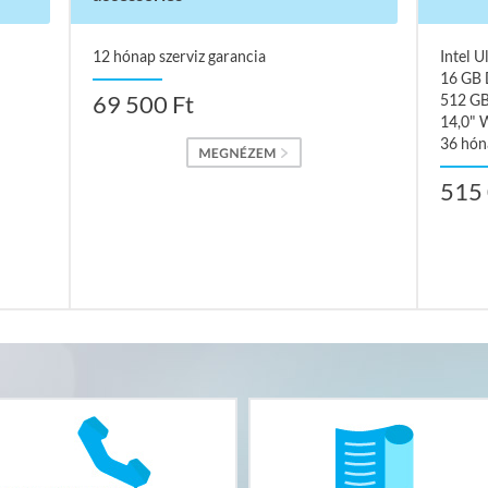
12 hónap szerviz garancia
Intel 
16 GB
69 500 Ft
512 G
14,0" 
36 hón
515 