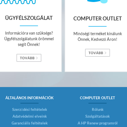
ÜGYFÉLSZOLGÁLAT
COMPUTER OUTLET
Információra van szüksége?
Minőségi terméket kínálunk
Ügyfélszolgálatunk örömmel
Önnek, Kedvező Áron!
segít Önnek!
ÁLTALÁNOS INFORMÁCIÓK
COMPUTER OUTLET
Szerződési feltételek
Rólunk
Adatvédelmi elveink
Szolgáltatások
Garanciális feltételek
A HP Renew programról