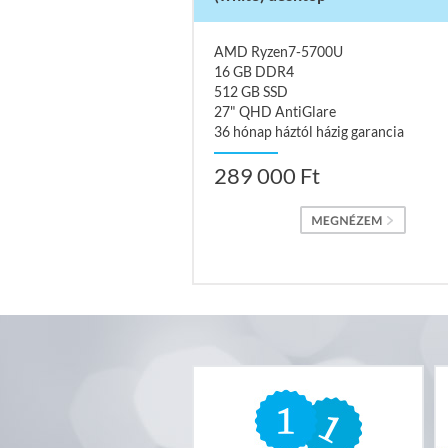
AMD Ryzen7-5700U
16 GB DDR4
512 GB SSD
27" QHD AntiGlare
36 hónap háztól házig garancia
289 000 Ft