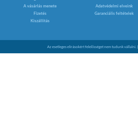
A vásárlás menete
Adatvédelmi elveink
Fizetés
Garanciális feltételek
Kiszállítás
Az esetleges elírásokért felelősséget nem tudunk vállaln