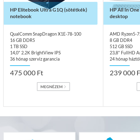
HP Elitebook Ultra G1Q (sötétkék)
HP All In One
notebook
desktop
QualComm SnapDragon X1E-78-100
AMD Ryzen5-7
16 GB DDR5
8 GB DDR4
1 TB SSD
512 GB SSD
14,0" 2.2K BrightView IPS
23,8" FullHD A
36 hónap szerviz garancia
24 hónap háztól
475 000 Ft
239 000 F