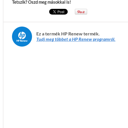
Tetszik? Oszd meg másokkal is!
Ez a termék HP Renew termék.
Tudj meg többet a HP Renew programról.