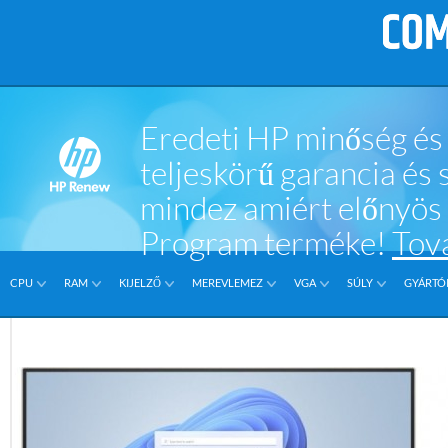
Eredeti HP minőség és 
teljeskörű garancia és
mindez amiért előnyö
Program terméke!
Tov
CPU
RAM
KIJELZŐ
MEREVLEMEZ
VGA
SÚLY
GYÁRTÓI