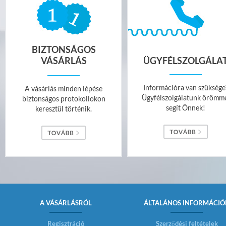
BIZTONSÁGOS
VÁSÁRLÁS
ÜGYFÉLSZOLGÁLA
Információra van szüksége
A vásárlás minden lépése
Ügyfélszolgálatunk örömm
biztonságos protokollokon
segít Önnek!
keresztül történik.
A VÁSÁRLÁSRÓL
ÁLTALÁNOS INFORMÁCIÓ
Regisztráció
Szerződési feltételek