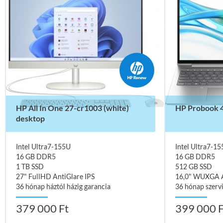
HP All In One 27-cr1003 (white)
HP Probook 
desktop
Intel Ultra7-155U
Intel Ultra7-1
16 GB DDR5
16 GB DDR5
1 TB SSD
512 GB SSD
27" FullHD AntiGlare IPS
16,0" WUXGA A
36 hónap háztól házig garancia
36 hónap szervi
379 000 Ft
399 000 F