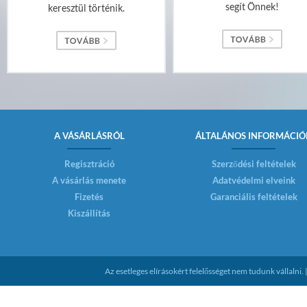
segít Önnek!
keresztül történik.
A VÁSÁRLÁSRÓL
ÁLTALÁNOS INFORMÁCIÓ
Regisztráció
Szerződési feltételek
A vásárlás menete
Adatvédelmi elveink
Fizetés
Garanciális feltételek
Kiszállítás
Az esetleges elírásokért felelősséget nem tudunk vállaln