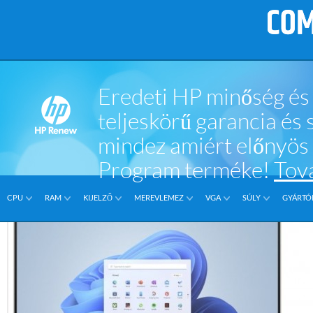
Eredeti HP minőség és 
teljeskörű garancia és
mindez amiért előnyö
Program terméke!
Tov
CPU
RAM
KIJELZŐ
MEREVLEMEZ
VGA
SÚLY
GYÁRTÓI