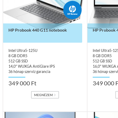
HP Probook 440 G11 notebook
HP Probook 
Intel Ultra5-125U
Intel Ultra5-1
8 GB DDR5
8 GB DDR5
512 GB SSD
512 GB SSD
14,0" WUXGA AntiGlare IPS
16,0" WUXGA A
36 hónap szerviz garancia
36 hónap szervi
349 000 Ft
349 000 F