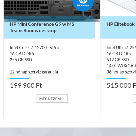
HP Mini Conference G9 w MS
HP Elitebook
TeamsRooms desktop
Intel Core i7-12700T vPro
Intel Ultra7-2
16 GB DDR5
16 GB DDR5
256 GB SSD
512 GB SSD
-
14,0" WUXGA A
12 hónap szerviz garancia
36 hónap szervi
199 900 Ft
515 000 F