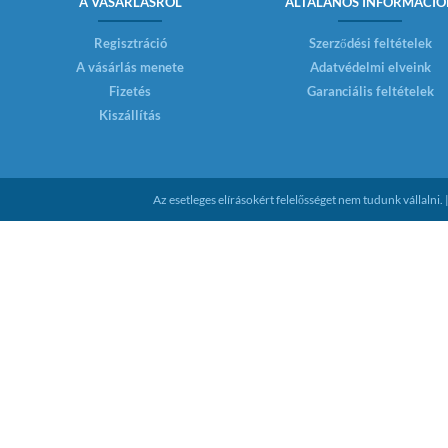
A VÁSÁRLÁSRÓL
ÁLTALÁNOS INFORMÁCIÓ
Regisztráció
Szerződési feltételek
A vásárlás menete
Adatvédelmi elveink
Fizetés
Garanciális feltételek
Kiszállítás
Az esetleges elírásokért felelősséget nem tudunk vállaln