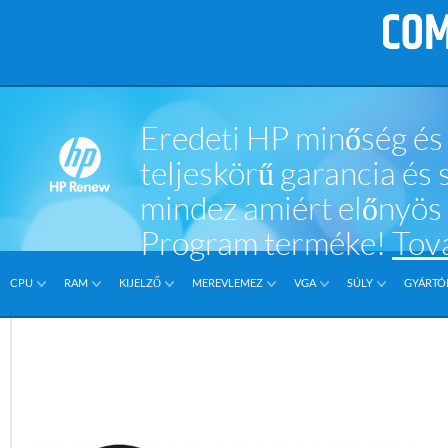
Eredeti HP minőség és 
teljeskörű garancia és
mindez amiért előnyö
Program terméke!
Tov
CPU
RAM
KIJELZŐ
MEREVLEMEZ
VGA
SÚLY
GYÁRTÓI