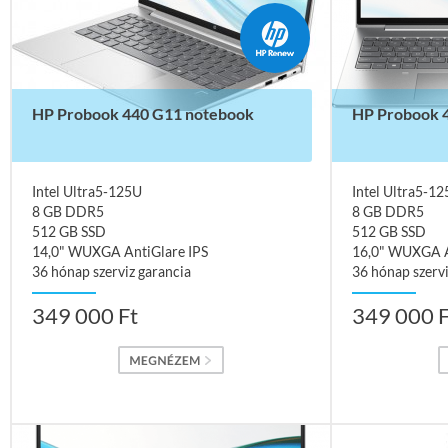
HP Probook 440 G11 notebook
HP Probook 
Intel Ultra5-125U
Intel Ultra5-1
8 GB DDR5
8 GB DDR5
512 GB SSD
512 GB SSD
14,0" WUXGA AntiGlare IPS
16,0" WUXGA A
36 hónap szerviz garancia
36 hónap szervi
349 000 Ft
349 000 F