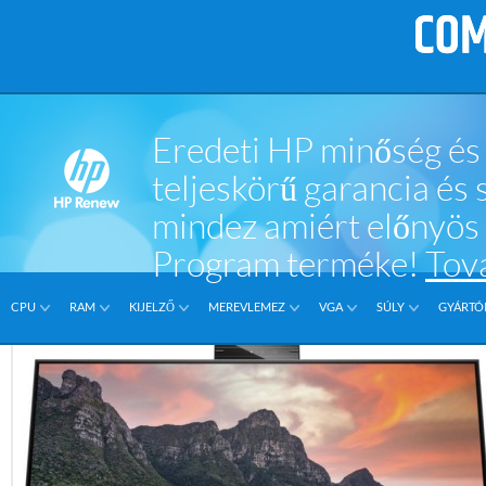
Eredeti HP minőség és 
teljeskörű garancia és
mindez amiért előnyö
Program terméke!
Tov
CPU
RAM
KIJELZŐ
MEREVLEMEZ
VGA
SÚLY
GYÁRTÓI