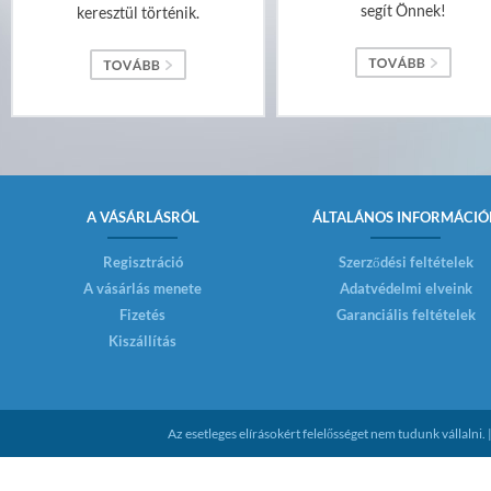
segít Önnek!
keresztül történik.
A VÁSÁRLÁSRÓL
ÁLTALÁNOS INFORMÁCIÓ
Regisztráció
Szerződési feltételek
A vásárlás menete
Adatvédelmi elveink
Fizetés
Garanciális feltételek
Kiszállítás
Az esetleges elírásokért felelősséget nem tudunk vállaln