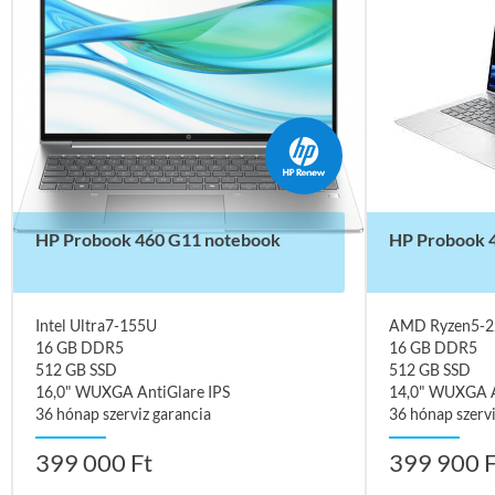
HP Probook 460 G11 notebook
HP Probook 4
Intel Ultra7-155U
AMD Ryzen5-2
16 GB DDR5
16 GB DDR5
512 GB SSD
512 GB SSD
16,0" WUXGA AntiGlare IPS
14,0" WUXGA A
36 hónap szerviz garancia
36 hónap szervi
399 000 Ft
399 900 F