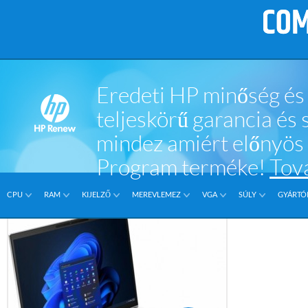
Eredeti HP minőség és 
teljeskörű garancia és
mindez amiért előnyö
Program terméke!
Tov
CPU
RAM
KIJELZŐ
MEREVLEMEZ
VGA
SÚLY
GYÁRTÓI