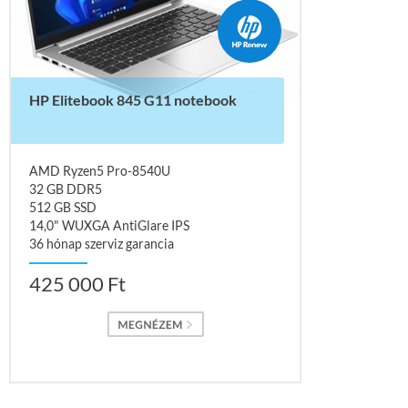
HP Elitebook 845 G11 notebook
AMD Ryzen5 Pro-8540U
32 GB DDR5
512 GB SSD
14,0" WUXGA AntiGlare IPS
36 hónap szerviz garancia
425 000 Ft