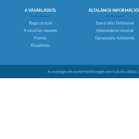
A VÁSÁRLÁSRÓL
ÁLTALÁNOS INFORMÁCIÓ
Regisztráció
Szerződési feltételek
A vásárlás menete
Adatvédelmi elveink
Fizetés
Garanciális feltételek
Kiszállítás
Az esetleges elírásokért felelősséget nem tudunk vállaln