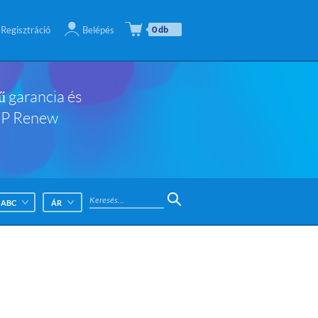
Regisztráció
Belépés
0 db
ű garancia és
 HP Renew
ABC
ÁR