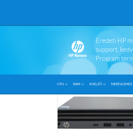
Eredeti HP mi
support, ked
Program ter
CPU
RAM
KIJELZŐ
MEREVLEMEZ