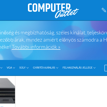
nőség és megbízhatóság, széles kínálat, teljeskör
vezőbb árak, mindez amiért előnyös számodra a
méke!
További információk »
VGA
SÚLY
GYÁRTÓI AJÁNLÁS
FELHASZNÁLÁS JELLEGE